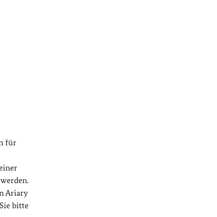
n für
einer
 werden.
n Ariary
ie bitte