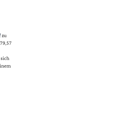
zu
 79,57
 sich
einem